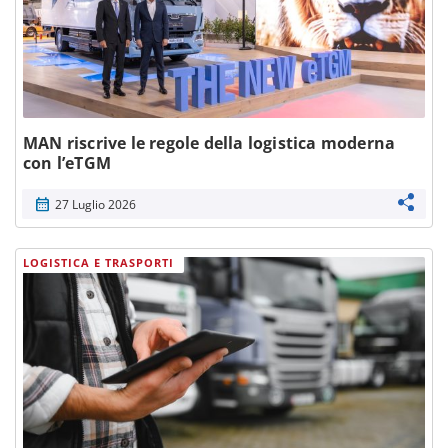
MAN riscrive le regole della logistica moderna
con l’eTGM
calendar_month
27 Luglio 2026
LOGISTICA E TRASPORTI