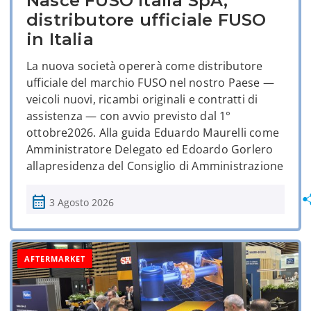
Nasce FUSO Italia SpA,
distributore ufficiale FUSO
in Italia
La nuova società opererà come distributore
ufficiale del marchio FUSO nel nostro Paese —
veicoli nuovi, ricambi originali e contratti di
assistenza — con avvio previsto dal 1°
ottobre2026. Alla guida Eduardo Maurelli come
Amministratore Delegato ed Edoardo Gorlero
allapresidenza del Consiglio di Amministrazione
calendar_month
3 Agosto 2026
AFTERMARKET