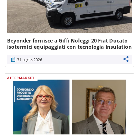
Beyonder fornisce a Giffi Noleggi 20 Fiat Ducato
isotermici equipaggiati con tecnologia Insulation
calendar_month
31 Luglio 2026
AFTERMARKET