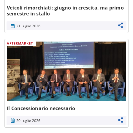
Veicoli rimorchiati: giugno in crescita, ma primo
semestre in stallo
calendar_month
21 Luglio 2026
AFTERMARKET
Il Concessionario necessario
calendar_month
20 Luglio 2026