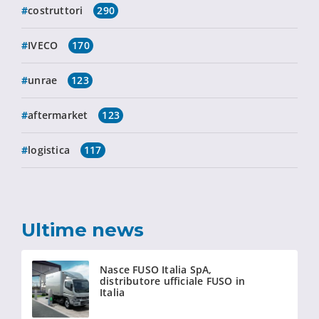
costruttori
290
IVECO
170
unrae
123
aftermarket
123
logistica
117
Ultime news
Nasce FUSO Italia SpA,
distributore ufficiale FUSO in
Italia