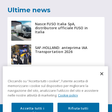
Ultime news
Nasce FUSO Italia SpA,
distributore ufficiale FUSO in
Italia
SAF-HOLLAND: anteprima IAA
Transportation 2026
Beyonder fornisce a Giffi
Noleggi 20 Fiat Ducato
isotermici equipaggiati con
Cliccando su “Accetta tutti i cookie”, l'utente accetta di
tecnologia Insulation
memorizzare i cookie sul dispositivo per migliorare la
navigazione del sito, analizzare l'utilizzo del sito e assistere
nelle nostre attività di marketing.
Cookie policy
Accetta tutti i
Rifiuta tutti