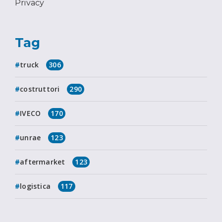
Privacy
Tag
truck
306
costruttori
290
IVECO
170
unrae
123
aftermarket
123
logistica
117