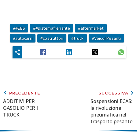
#EBS
#sistemafrenante
aftermarket
autocarri
costruttori
truck
VeicoliPesanti
keyboard_arrow_left
keyboard_arrow_right
PRECEDENTE
SUCCESSIVA
ADDITIVI PER
Sospensioni ECAS:
GASOLIO PER I
la rivoluzione
TRUCK
pneumatica nel
trasporto pesante