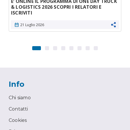
E’ ONLINE IL PROGRAMMA DI ONE DAY TRUCK
& LOGISTICS 2026 SCOPRI I RELATORI E
ISCRIVITI
calendar_month
21 Luglio 2026
Info
Chi siamo
Contatti
Cookies