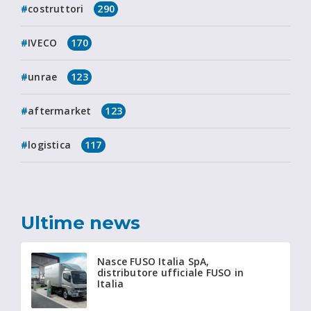
costruttori
290
IVECO
170
unrae
123
aftermarket
123
logistica
117
Ultime news
Nasce FUSO Italia SpA,
distributore ufficiale FUSO in
Italia