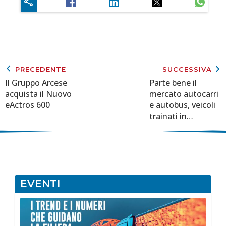
keyboard_arrow_left
keyboard_arrow_right
PRECEDENTE
SUCCESSIVA
Il Gruppo Arcese
Parte bene il
acquista il Nuovo
mercato autocarri
eActros 600
e autobus, veicoli
trainati in
flessione
EVENTI