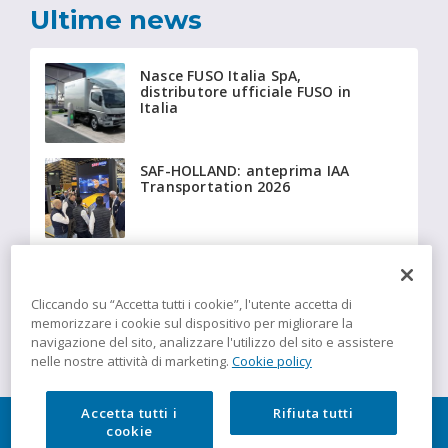
Ultime news
Nasce FUSO Italia SpA,
distributore ufficiale FUSO in
Italia
SAF-HOLLAND: anteprima IAA
Transportation 2026
Beyonder fornisce a Giffi
Noleggi 20 Fiat Ducato
isotermici equipaggiati con
Cliccando su “Accetta tutti i cookie”, l'utente accetta di
tecnologia Insulation
memorizzare i cookie sul dispositivo per migliorare la
navigazione del sito, analizzare l'utilizzo del sito e assistere
nelle nostre attività di marketing.
Cookie policy
Accetta tutti i
Rifiuta tutti
cookie