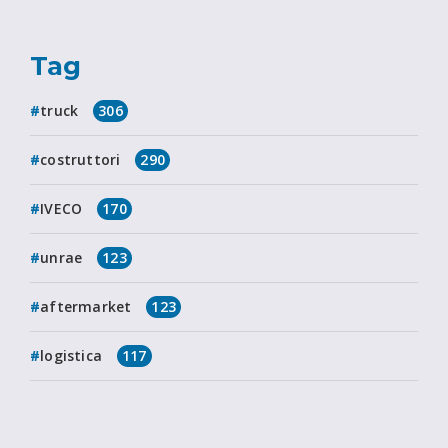
Tag
truck
306
costruttori
290
IVECO
170
unrae
123
aftermarket
123
logistica
117