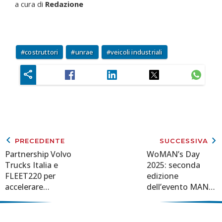
a cura di
Redazione
costruttori
unrae
veicoli industriali
keyboard_arrow_left
keyboard_arrow_right
PRECEDENTE
SUCCESSIVA
Partnership Volvo
WoMAN’s Day
Trucks Italia e
2025: seconda
FLEET220 per
edizione
accelerare
dell’evento MAN
l'elettrificazione
dedicato
del trasporto
all’empowerment
femminile