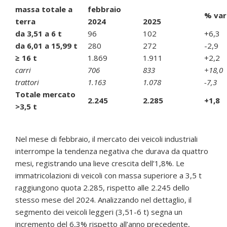
massa totale a
febbraio
% var
terra
2024
2025
da 3,51 a 6 t
96
102
+6,3
da 6,01 a 15,99 t
280
272
-2,9
≥ 16 t
1.869
1.911
+2,2
carri
706
833
+18,0
trattori
1.163
1.078
-7,3
Totale mercato
2.245
2.285
+1,8
>3,5 t
Nel mese di febbraio, il mercato dei veicoli industriali
interrompe la tendenza negativa che durava da quattro
mesi, registrando una lieve crescita dell’1,8%. Le
immatricolazioni di veicoli con massa superiore a 3,5 t
raggiungono quota 2.285, rispetto alle 2.245 dello
stesso mese del 2024. Analizzando nel dettaglio, il
segmento dei veicoli leggeri (3,51-6 t) segna un
incremento del 6,3% rispetto all’anno precedente,