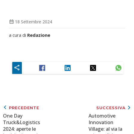
calendar_month
18 Settembre 2024
a cura di
Redazione
keyboard_arrow_left
keyboard_arrow_right
PRECEDENTE
SUCCESSIVA
One Day
Automotive
Truck&Logistics
Innovation
2024: aperte le
Village: al via la