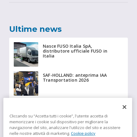
Ultime news
Nasce FUSO Italia SpA,
distributore ufficiale FUSO in
Italia
SAF-HOLLAND: anteprima IAA
Transportation 2026
Beyonder fornisce a Giffi
Noleggi 20 Fiat Ducato
isotermici equipaggiati con
Cliccando su “Accetta tutti i cookie”, l'utente accetta di
tecnologia Insulation
memorizzare i cookie sul dispositivo per migliorare la
navigazione del sito, analizzare l'utilizzo del sito e assistere
nelle nostre attività di marketing.
Cookie policy