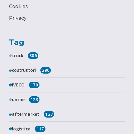
Cookies
Privacy
Tag
truck
306
costruttori
290
IVECO
170
unrae
123
aftermarket
123
logistica
117