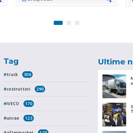
Tag
Ultime 
truck
306
N
u
costruttori
290
IVECO
170
T
unrae
123
aftermarket
123