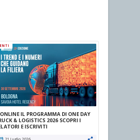
ENTI
LOGISTICA E 
’ ONLINE IL PROGRAMMA DI ONE DAY
Nasce l’Eur
RUCK & LOGISTICS 2026 SCOPRI I
Observatory
ELATORI E ISCRIVITI
Milano e A
ndar_month
calendar_month
21 Luglio 2026
13 Luglio 