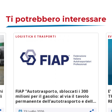
integrato e brevetto
internazionale
Ti potrebbero interessare
LOGISTICA E TRASPORTI
EV
mi
FIAP “Autotrasporto, sbloccati i 300
E
li
milioni per il gasolio: al via il tavolo
T
permanente dell’autotrasporto e della
R
logistica”
calendar_month
cale
23 Luglio 2026