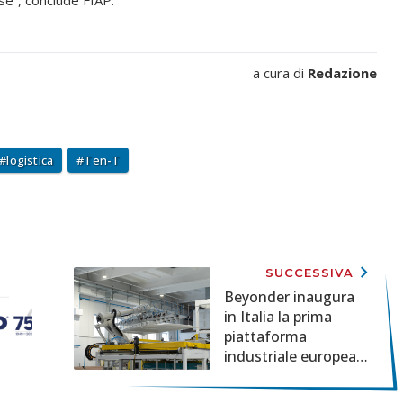
se”, conclude FIAP.
a cura di
Redazione
logistica
Ten-T
keyboard_arrow_right
SUCCESSIVA
Beyonder inaugura
in Italia la prima
piattaforma
industriale europea
per termoformati
con processo