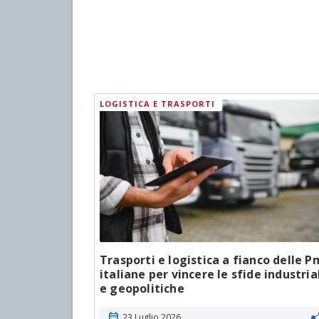
LOGISTICA E TRASPORTI
ibuto
Trasporti e logistica a fianco delle P
italiane per vincere le sfide industria
e geopolitiche
calendar_month
23 Luglio 2026