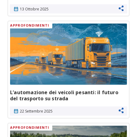
calendar_month
13 Ottobre 2025
APPROFONDIMENTI
L’automazione dei veicoli pesanti: il futuro
del trasporto su strada
calendar_month
22 Settembre 2025
APPROFONDIMENTI