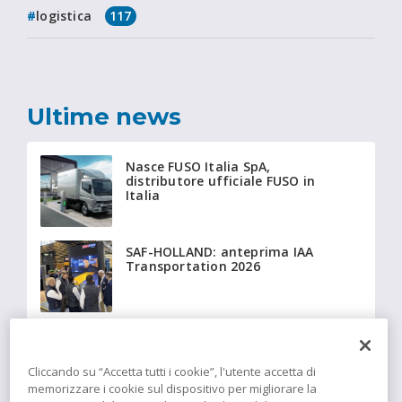
logistica
117
Ultime news
Nasce FUSO Italia SpA,
distributore ufficiale FUSO in
Italia
SAF-HOLLAND: anteprima IAA
Transportation 2026
Beyonder fornisce a Giffi
Noleggi 20 Fiat Ducato
isotermici equipaggiati con
Cliccando su “Accetta tutti i cookie”, l'utente accetta di
tecnologia Insulation
memorizzare i cookie sul dispositivo per migliorare la