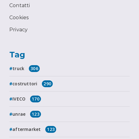
Contatti
Cookies
Privacy
Tag
truck
306
costruttori
290
IVECO
170
unrae
123
aftermarket
123