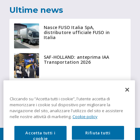
Ultime news
Nasce FUSO Italia SpA,
distributore ufficiale FUSO in
Italia
SAF-HOLLAND: anteprima IAA
Transportation 2026
Beyonder fornisce a Giffi
Noleggi 20 Fiat Ducato
isotermici equipaggiati con
Cliccando su “Accetta tutti i cookie”, l'utente accetta di
tecnologia Insulation
memorizzare i cookie sul dispositivo per migliorare la
navigazione del sito, analizzare l'utilizzo del sito e assistere
nelle nostre attività di marketing.
Cookie policy
Accetta tutti i
Rifiuta tutti
cookie