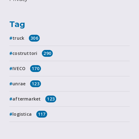
Tag
truck
306
costruttori
290
IVECO
170
unrae
123
aftermarket
123
logistica
117