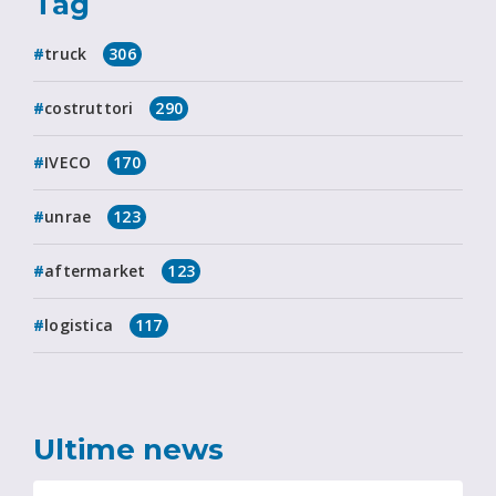
Tag
truck
306
costruttori
290
IVECO
170
unrae
123
aftermarket
123
logistica
117
Ultime news