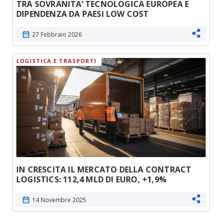
TRA SOVRANITA’ TECNOLOGICA EUROPEA E
DIPENDENZA DA PAESI LOW COST
calendar_month
27 Febbraio 2026
LOGISTICA E TRASPORTI
IN CRESCITA IL MERCATO DELLA CONTRACT
LOGISTICS: 112,4 MLD DI EURO, +1,9%
calendar_month
14 Novembre 2025