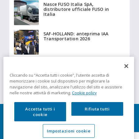
Nasce FUSO Italia SpA,
distributore ufficiale FUSO in
Italia
SAF-HOLLAND: anteprima IAA
Transportation 2026
Beyonder fornisce a Giffi
Noleggi 20 Fiat Ducato
isotermici equipaggiati con
Cliccando su “Accetta tutti i cookie”, l'utente accetta di
tecnologia Insulation
memorizzare i cookie sul dispositivo per migliorare la
navigazione del sito, analizzare l'utilizzo del sito e assistere
nelle nostre attività di marketing.
Cookie policy
Accetta tutti i
Rifiuta tutti
cookie
Impostazioni cookie
TRUCK News è una testata di DBInformation Spa