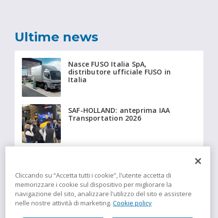
Ultime news
Nasce FUSO Italia SpA,
distributore ufficiale FUSO in
Italia
SAF-HOLLAND: anteprima IAA
Transportation 2026
Beyonder fornisce a Giffi
Noleggi 20 Fiat Ducato
isotermici equipaggiati con
Cliccando su “Accetta tutti i cookie”, l'utente accetta di
tecnologia Insulation
memorizzare i cookie sul dispositivo per migliorare la
navigazione del sito, analizzare l'utilizzo del sito e assistere
nelle nostre attività di marketing.
Cookie policy