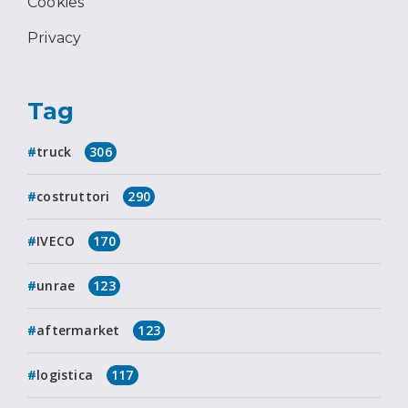
Cookies
Privacy
Tag
truck
306
costruttori
290
IVECO
170
unrae
123
aftermarket
123
logistica
117