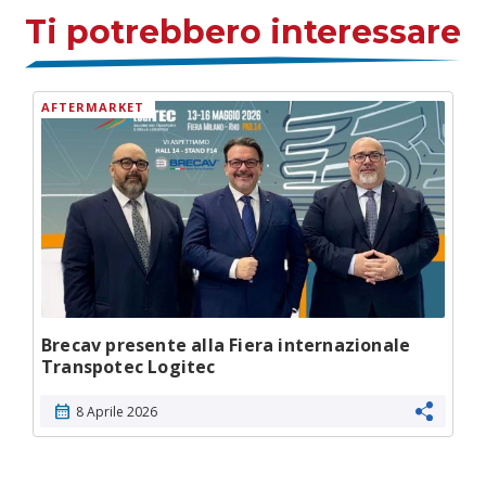
Ti potrebbero interessare
AFTERMARKET
Brecav presente alla Fiera internazionale
Transpotec Logitec
calendar_month
8 Aprile 2026