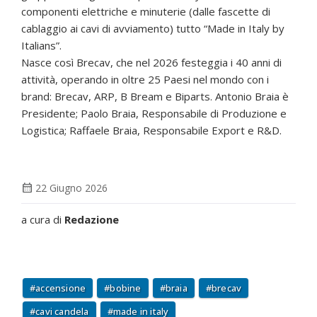
componenti elettriche e minuterie (dalle fascette di
cablaggio ai cavi di avviamento) tutto “Made in Italy by
Italians”.
Nasce così Brecav, che nel 2026 festeggia i 40 anni di
attività, operando in oltre 25 Paesi nel mondo con i
brand: Brecav, ARP, B Bream e Biparts. Antonio Braia è
Presidente; Paolo Braia, Responsabile di Produzione e
Logistica; Raffaele Braia, Responsabile Export e R&D.
calendar_month
22 Giugno 2026
a cura di
Redazione
accensione
bobine
braia
brecav
cavi candela
made in italy