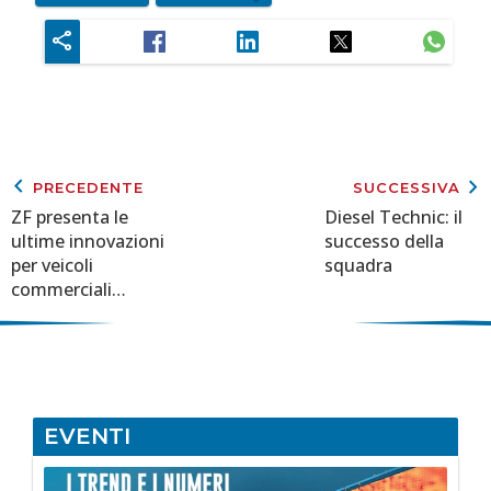
keyboard_arrow_left
keyboard_arrow_right
PRECEDENTE
SUCCESSIVA
ZF presenta le
Diesel Technic: il
ultime innovazioni
successo della
per veicoli
squadra
commerciali
software-defined
EVENTI