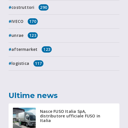
costruttori
290
IVECO
170
unrae
123
aftermarket
123
logistica
117
Ultime news
Nasce FUSO Italia SpA,
distributore ufficiale FUSO in
Italia