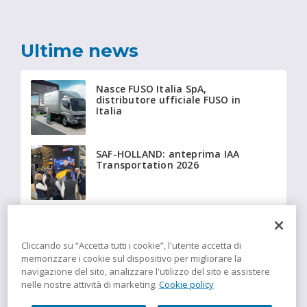
Ultime news
Nasce FUSO Italia SpA,
distributore ufficiale FUSO in
Italia
SAF-HOLLAND: anteprima IAA
Transportation 2026
Beyonder fornisce a Giffi
Noleggi 20 Fiat Ducato
isotermici equipaggiati con
Cliccando su “Accetta tutti i cookie”, l'utente accetta di
tecnologia Insulation
memorizzare i cookie sul dispositivo per migliorare la
navigazione del sito, analizzare l'utilizzo del sito e assistere
nelle nostre attività di marketing.
Cookie policy