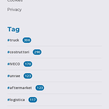
Cookies
Privacy
Tag
truck
306
costruttori
290
IVECO
170
unrae
123
aftermarket
123
logistica
117