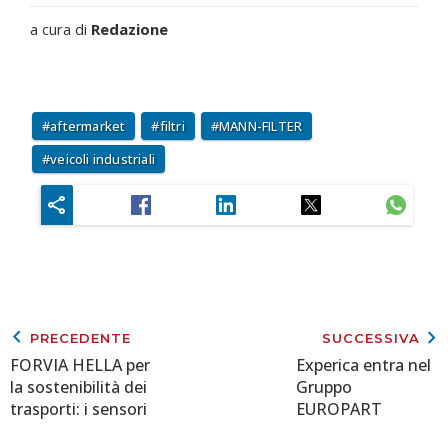
a cura di
Redazione
aftermarket
filtri
MANN-FILTER
veicoli industriali
keyboard_arrow_left
keyboard_arrow_right
PRECEDENTE
SUCCESSIVA
FORVIA HELLA per
Experica entra nel
la sostenibilità dei
Gruppo
trasporti: i sensori
EUROPART