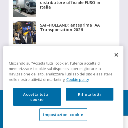
distributore ufficiale FUSO in
Italia
SAF-HOLLAND: anteprima IAA
Transportation 2026
Beyonder fornisce a Giffi
Noleggi 20 Fiat Ducato
isotermici equipaggiati con
Cliccando su “Accetta tutti i cookie”, l'utente accetta di
tecnologia Insulation
memorizzare i cookie sul dispositivo per migliorare la
navigazione del sito, analizzare l'utilizzo del sito e assistere
nelle nostre attività di marketing.
Cookie policy
Accetta tutti i
Rifiuta tutti
cookie
Impostazioni cookie
TRUCK News è una testata di DBInformation Spa
P.IVA 09293820156 | Centro Direzionale – Strada 4, Palazzo A,