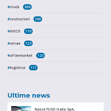
truck
306
costruttori
290
IVECO
170
unrae
123
aftermarket
123
logistica
117
Ultime news
Nasce FUSO Italia SpA,