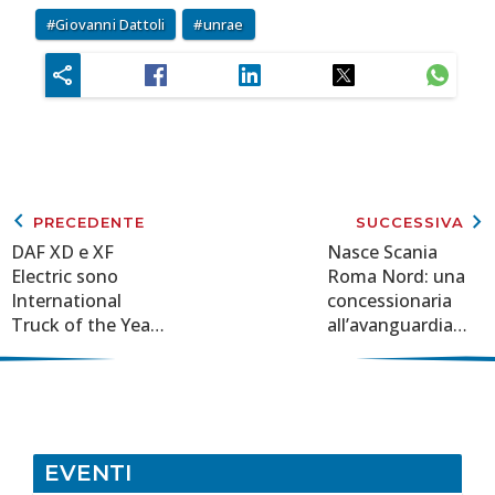
Giovanni Dattoli
unrae
keyboard_arrow_left
keyboard_arrow_right
PRECEDENTE
SUCCESSIVA
DAF XD e XF
Nasce Scania
Electric sono
Roma Nord: una
International
concessionaria
Truck of the Year
all’avanguardia
2026
per le sfide del
trasporto
EVENTI