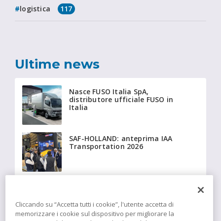
logistica
117
Ultime news
Nasce FUSO Italia SpA,
distributore ufficiale FUSO in
Italia
SAF-HOLLAND: anteprima IAA
Transportation 2026
Beyonder fornisce a Giffi
Noleggi 20 Fiat Ducato
isotermici equipaggiati con
Cliccando su “Accetta tutti i cookie”, l'utente accetta di
tecnologia Insulation
memorizzare i cookie sul dispositivo per migliorare la