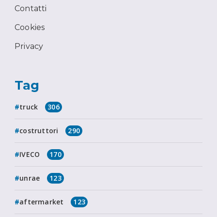
Contatti
Cookies
Privacy
Tag
truck
306
costruttori
290
IVECO
170
unrae
123
aftermarket
123