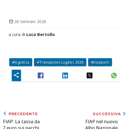
calendar_month
26 Gennaio 2026
a cura di
Luca Bertollo
logistica
Transpotec Logitec 2026
trasporti
keyboard_arrow_left
keyboard_arrow_right
PRECEDENTE
SUCCESSIVA
FIAP: La tassa da
FIAP nel nuovo
2 euro sui pacchi
Albo Nazionale