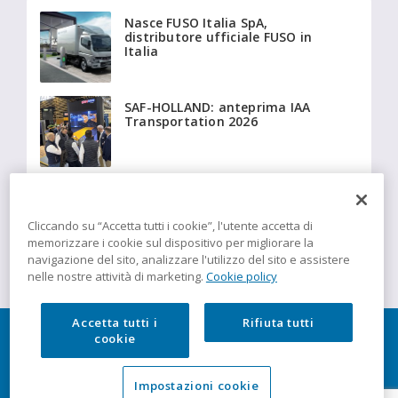
Nasce FUSO Italia SpA,
distributore ufficiale FUSO in
Italia
SAF-HOLLAND: anteprima IAA
Transportation 2026
Beyonder fornisce a Giffi
Noleggi 20 Fiat Ducato
isotermici equipaggiati con
Cliccando su “Accetta tutti i cookie”, l'utente accetta di
tecnologia Insulation
memorizzare i cookie sul dispositivo per migliorare la
navigazione del sito, analizzare l'utilizzo del sito e assistere
nelle nostre attività di marketing.
Cookie policy
Accetta tutti i
Rifiuta tutti
cookie
Impostazioni cookie