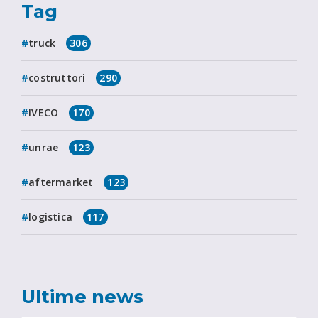
Tag
truck
306
costruttori
290
IVECO
170
unrae
123
aftermarket
123
logistica
117
Ultime news