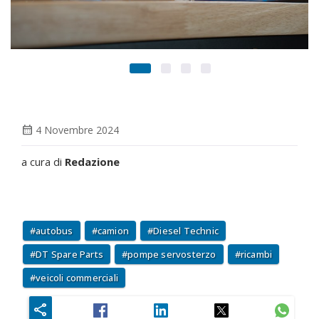
calendar_month
4 Novembre 2024
a cura di
Redazione
autobus
camion
Diesel Technic
DT Spare Parts
pompe servosterzo
ricambi
veicoli commerciali