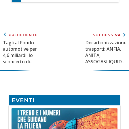
keyboard_arrow_left
keyboard_arrow_right
PRECEDENTE
SUCCESSIVA
Tagli al Fondo
Decarbonizzazione
automotive per
trasporti: ANFIA,
4,6 miliardi: lo
ANITA,
sconcerto di
ASSOGASLIQUIDI
ANFIA
E UNEM insieme
alla COP29 di
Baku
EVENTI