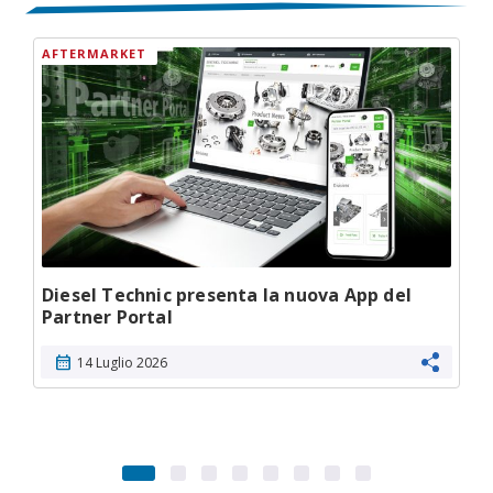
AFTERMARKET
Diesel Technic presenta la nuova App del
Partner Portal
calendar_month
14 Luglio 2026