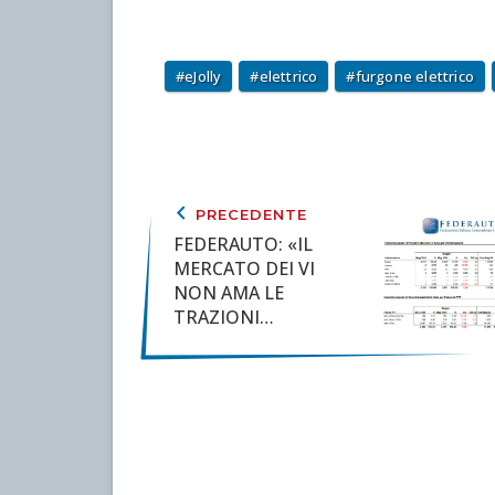
eJolly
elettrico
furgone elettrico
keyboard_arrow_left
PRECEDENTE
FEDERAUTO: «IL
MERCATO DEI VI
NON AMA LE
TRAZIONI
ALTERNATIVE E
RESTA DEBOLE IN
ATTESA
DELL'EUROPA, DOVE
IL DRAFT SALINI
ROMPE LO SCHEMA
DEL FULL ELECTRIC»