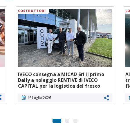
COSTRUTTORI
LO
IVECO consegna a MICAD Srl il primo
A
Daily a noleggio RENTIVE di IVECO
t
CAPITAL per la logistica del fresco
f
calendar_month
cale
16 Luglio 2026