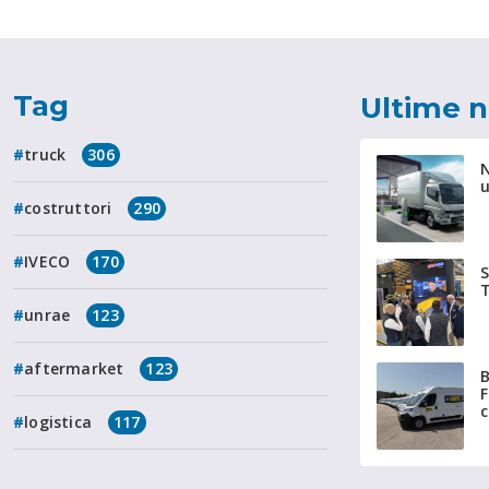
Tag
Ultime 
truck
306
N
u
costruttori
290
IVECO
170
T
unrae
123
aftermarket
123
B
F
c
logistica
117