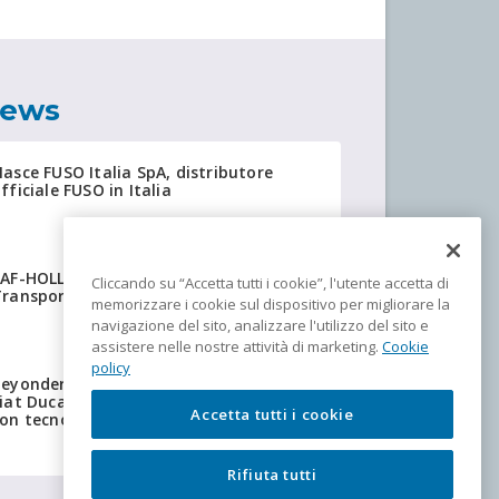
news
asce FUSO Italia SpA, distributore
fficiale FUSO in Italia
SAF-HOLLAND: anteprima IAA
Cliccando su “Accetta tutti i cookie”, l'utente accetta di
ransportation 2026
memorizzare i cookie sul dispositivo per migliorare la
navigazione del sito, analizzare l'utilizzo del sito e
assistere nelle nostre attività di marketing.
Cookie
policy
eyonder fornisce a Giffi Noleggi 20
iat Ducato isotermici equipaggiati
Accetta tutti i cookie
on tecnologia Insulation
Rifiuta tutti