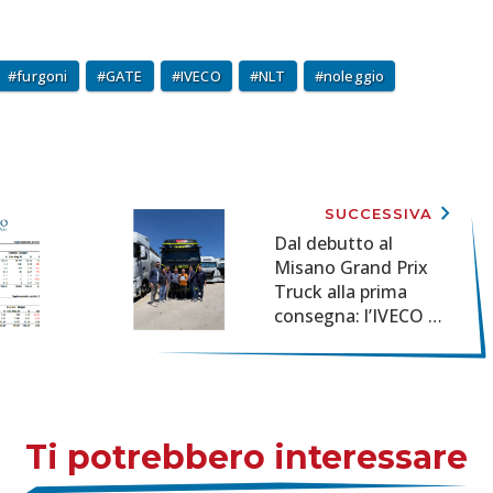
furgoni
GATE
IVECO
NLT
noleggio
keyboard_arrow_right
SUCCESSIVA
Dal debutto al
Misano Grand Prix
Truck alla prima
consegna: l’IVECO S-
Way VR46 Racing
Team a Ciccimarra
Trasporti, primo dei
46 esemplari della
serie limitata
Ti potrebbero interessare