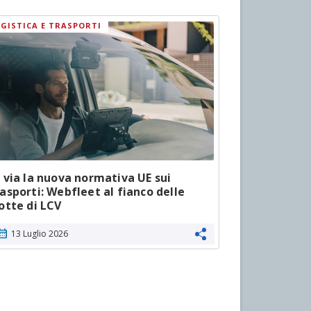
GISTICA E TRASPORTI
COSTRUTTOR
l via la nuova normativa UE sui
IVECO e PE
rasporti: Webfleet al fianco delle
partnershi
lotte di LCV
calendar_month
ndar_month
13 Luglio 
13 Luglio 2026