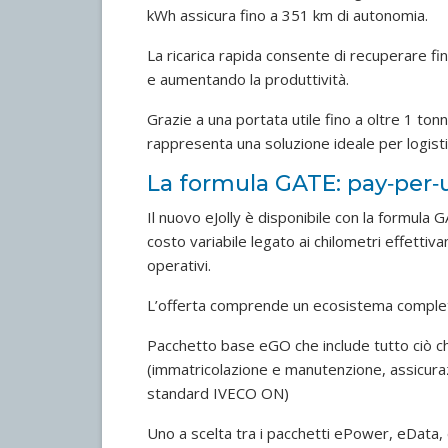
kWh assicura fino a 351 km di autonomia.
La ricarica rapida consente di recuperare fi
e aumentando la produttività.
Grazie a una portata utile fino a oltre 1 tonne
rappresenta una soluzione ideale per logistic
La formula GATE: pay‑per‑us
Il nuovo eJolly è disponibile con la formul
costo variabile legato ai chilometri effettiv
operativi.
L’offerta comprende un ecosistema completo 
Pacchetto base eGO che include tutto ciò c
(immatricolazione e manutenzione, assicuraz
standard IVECO ON)
Uno a scelta tra i pacchetti ePower, eData,