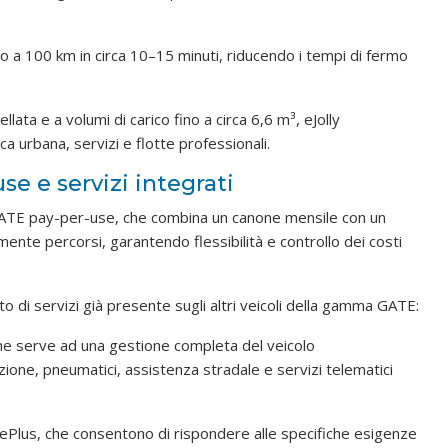
no a 100 km in circa 10–15 minuti, riducendo i tempi di fermo
llata e a volumi di carico fino a circa 6,6 m³, eJolly
a urbana, servizi e flotte professionali.
e e servizi integrati
a GATE pay-per-use, che combina un canone mensile con un
amente percorsi, garantendo flessibilità e controllo dei costi
di servizi già presente sugli altri veicoli della gamma GATE:
he serve ad una gestione completa del veicolo
ione, pneumatici, assistenza stradale e servizi telematici
 ePlus, che consentono di rispondere alle specifiche esigenze