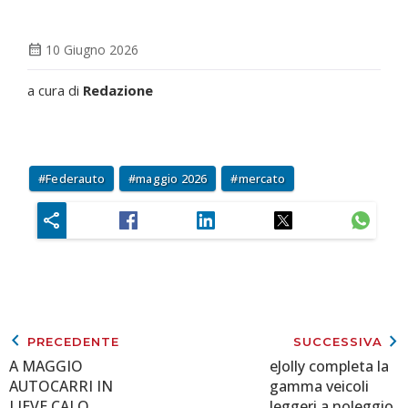
calendar_month
10 Giugno 2026
a cura di
Redazione
Federauto
maggio 2026
mercato
keyboard_arrow_left
keyboard_arrow_right
PRECEDENTE
SUCCESSIVA
A MAGGIO
eJolly completa la
AUTOCARRI IN
gamma veicoli
LIEVE CALO
leggeri a noleggio