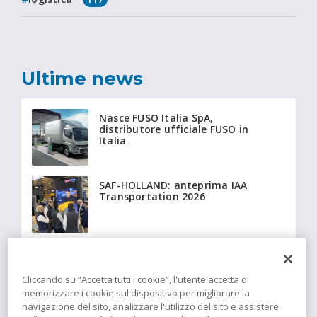
Ultime news
Nasce FUSO Italia SpA,
distributore ufficiale FUSO in
Italia
SAF-HOLLAND: anteprima IAA
Transportation 2026
Beyonder fornisce a Giffi
Noleggi 20 Fiat Ducato
isotermici equipaggiati con
Cliccando su “Accetta tutti i cookie”, l'utente accetta di
tecnologia Insulation
memorizzare i cookie sul dispositivo per migliorare la
navigazione del sito, analizzare l'utilizzo del sito e assistere