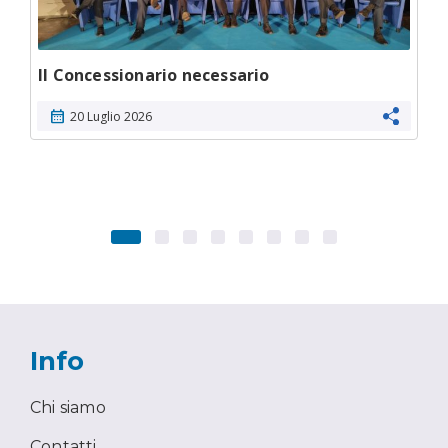
Il Concessionario necessario
calendar_month
20 Luglio 2026
Info
Chi siamo
Contatti