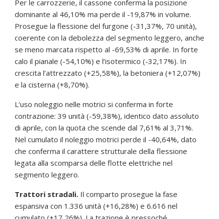
Per le carrozzerie, il cassone conferma la posizione
dominante al 46,10% ma perde il -19,87% in volume.
Prosegue la flessione del furgone (-31,37%, 70 unità),
coerente con la debolezza del segmento leggero, anche
se meno marcata rispetto al -69,53% di aprile. In forte
calo il pianale (-54,10%) e l’isotermico (-32,17%). In
crescita l’attrezzato (+25,58%), la betoniera (+12,07%)
e la cisterna (+8,70%).
L’uso noleggio nelle motrici si conferma in forte
contrazione: 39 unità (-59,38%), identico dato assoluto
di aprile, con la quota che scende dal 7,61% al 3,71%.
Nel cumulato il noleggio motrici perde il -40,64%, dato
che conferma il carattere strutturale della flessione
legata alla scomparsa delle flotte elettriche nel
segmento leggero.
Trattori stradali.
Il comparto prosegue la fase
espansiva con 1.336 unità (+16,28%) e 6.616 nel
cumulato (+17,26%). La trazione è pressoché