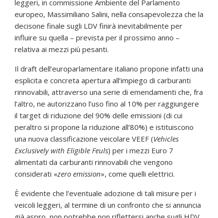
leggeri, in commissione Ambiente del Parlamento
europeo, Massimiliano Salini, nella consapevolezza che la
decisone finale sugli LDV finirà inevitabilmente per
influire su quella – prevista per il prossimo anno –
relativa ai mezzi più pesanti.
Il draft dell’europarlamentare italiano propone infatti una
esplicita e concreta apertura all’impiego di carburanti
rinnovabili, attraverso una serie di emendamenti che, fra
l’altro, ne autorizzano l’uso fino al 10% per raggiungere
il target di riduzione del 90% delle emissioni (di cui
peraltro si propone la riduzione all’80%) e istituiscono
una nuova classificazione veicolare VEEF (
Vehicles
Exclusively with Eligible Feuls
) per i mezzi Euro 7
alimentati da carburanti rinnovabili che vengono
considerati «
zero emission
», come quelli elettrici.
È evidente che l’eventuale adozione di tali misure per i
veicoli leggeri, al termine di un confronto che si annuncia
già aspro, non potrebbe non riflettersi anche sugli HDV,