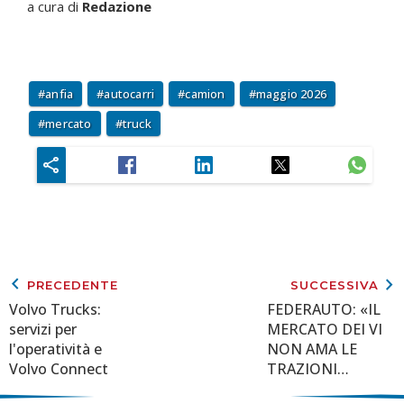
a cura di
Redazione
anfia
autocarri
camion
maggio 2026
mercato
truck
keyboard_arrow_left
keyboard_arrow_right
PRECEDENTE
SUCCESSIVA
Volvo Trucks:
FEDERAUTO: «IL
servizi per
MERCATO DEI VI
l'operatività e
NON AMA LE
Volvo Connect
TRAZIONI
ALTERNATIVE E