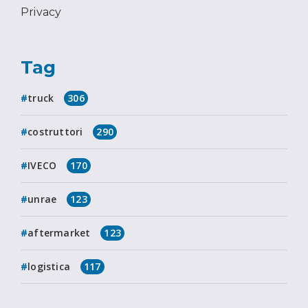
Privacy
Tag
truck
306
costruttori
290
IVECO
170
unrae
123
aftermarket
123
logistica
117