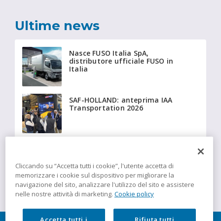
Ultime news
Nasce FUSO Italia SpA,
distributore ufficiale FUSO in
Italia
SAF-HOLLAND: anteprima IAA
Transportation 2026
Beyonder fornisce a Giffi
Noleggi 20 Fiat Ducato
isotermici equipaggiati con
Cliccando su “Accetta tutti i cookie”, l'utente accetta di
tecnologia Insulation
memorizzare i cookie sul dispositivo per migliorare la
navigazione del sito, analizzare l'utilizzo del sito e assistere
nelle nostre attività di marketing.
Cookie policy
Accetta tutti i
Rifiuta tutti