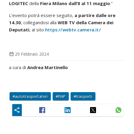
LOGITEC
della
Fiera Milano dall’8 al 11 maggio
.”
L’evento potrà essere seguito,
a partire dalle ore
14.30
, collegandosi alla
WEB TV della Camera dei
Deputati
, al sito
https://webtv.camera.it/
calendar_month
29 Febbraio 2024
a cura di
Andrea Martinello
autotrasportatori
FIAP
trasporti