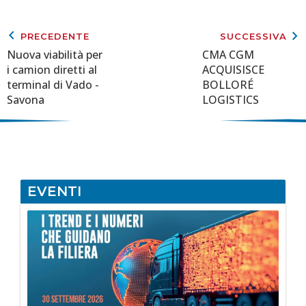
keyboard_arrow_left
keyboard_arrow_right
PRECEDENTE
SUCCESSIVA
Nuova viabilità per
CMA CGM
i camion diretti al
ACQUISISCE
terminal di Vado -
BOLLORÉ
Savona
LOGISTICS
EVENTI