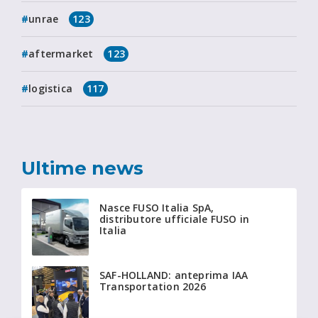
unrae
123
aftermarket
123
logistica
117
Ultime news
Nasce FUSO Italia SpA,
distributore ufficiale FUSO in
Italia
SAF-HOLLAND: anteprima IAA
Transportation 2026