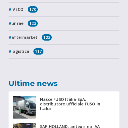
IVECO
170
unrae
123
aftermarket
123
logistica
117
Ultime news
Nasce FUSO Italia SpA,
distributore ufficiale FUSO in
Italia
SAF-HOLLAND: anteprima IAA