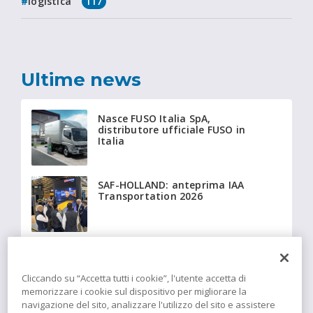
logistica
117
Ultime news
Nasce FUSO Italia SpA,
distributore ufficiale FUSO in
Italia
SAF-HOLLAND: anteprima IAA
Transportation 2026
Beyonder fornisce a Giffi
Noleggi 20 Fiat Ducato
isotermici equipaggiati con
Cliccando su “Accetta tutti i cookie”, l'utente accetta di
tecnologia Insulation
memorizzare i cookie sul dispositivo per migliorare la
navigazione del sito, analizzare l'utilizzo del sito e assistere