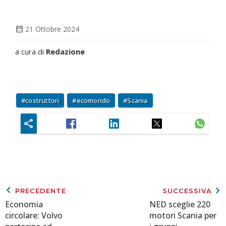
calendar_month
21 Ottobre 2024
a cura di
Redazione
costruttori
ecomondo
Scania
keyboard_arrow_left
keyboard_arrow_right
PRECEDENTE
SUCCESSIVA
Economia
NED sceglie 220
circolare: Volvo
motori Scania per