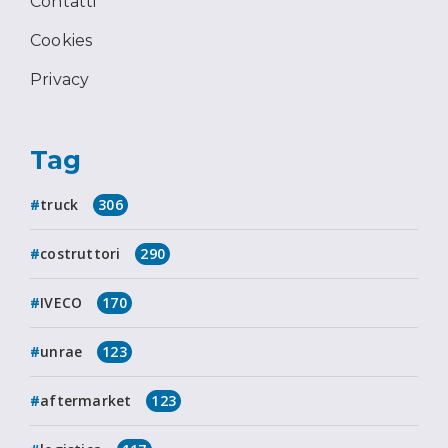
Contatti
Cookies
Privacy
Tag
truck
306
costruttori
290
IVECO
170
unrae
123
aftermarket
123