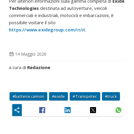
Per ulteriori informazioni sulla gamma completa di
Exide
Technologies
destinata ad autovetture, veicoli
commerciali e industriali, motocicli e imbarcazioni, è
possibile visitare il sito
https://www.exidegroup.com/it/it
.
calendar_month
14 Maggio 2026
a cura di
Redazione
batterie camion
exide
Transpotec
truck