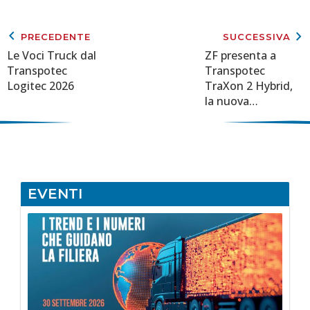
keyboard_arrow_left
keyboard_arrow_right
PRECEDENTE
SUCCESSIVA
Le Voci Truck dal
ZF presenta a
Transpotec
Transpotec
Logitec 2026
TraXon 2 Hybrid,
la nuova
trasmissione
ibrida per veicoli
pesanti
EVENTI