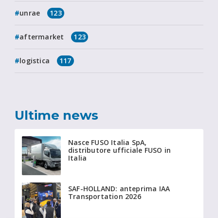
unrae
123
aftermarket
123
logistica
117
Ultime news
Nasce FUSO Italia SpA,
distributore ufficiale FUSO in
Italia
SAF-HOLLAND: anteprima IAA
Transportation 2026