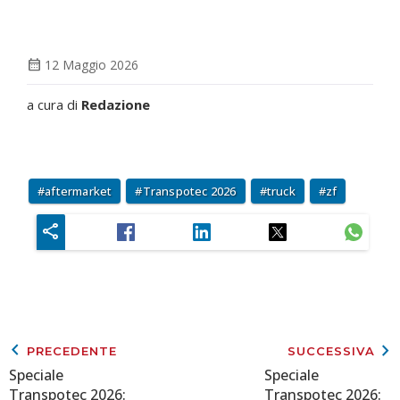
calendar_month
12 Maggio 2026
a cura di
Redazione
aftermarket
Transpotec 2026
truck
zf
keyboard_arrow_left
keyboard_arrow_right
PRECEDENTE
SUCCESSIVA
Speciale
Speciale
Transpotec 2026:
Transpotec 2026: