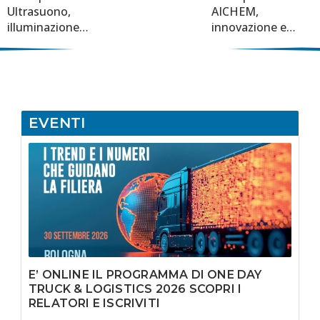
Ultrasuono,
AICHEM,
illuminazione
innovazione e
professionale e
sostenibilità nel
sicurezza a 360
car e truck wash
gradi per il truck
professionale
EVENTI
E’ ONLINE IL PROGRAMMA DI ONE DAY
TRUCK & LOGISTICS 2026 SCOPRI I
RELATORI E ISCRIVITI