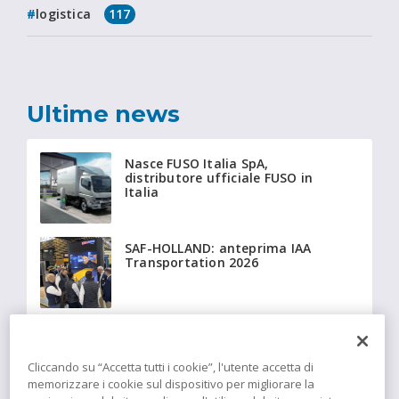
logistica
117
Ultime news
Nasce FUSO Italia SpA,
distributore ufficiale FUSO in
Italia
SAF-HOLLAND: anteprima IAA
Transportation 2026
Beyonder fornisce a Giffi
Noleggi 20 Fiat Ducato
isotermici equipaggiati con
Cliccando su “Accetta tutti i cookie”, l'utente accetta di
tecnologia Insulation
memorizzare i cookie sul dispositivo per migliorare la