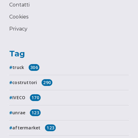
Contatti
Cookies
Privacy
Tag
truck
306
costruttori
290
IVECO
170
unrae
123
aftermarket
123